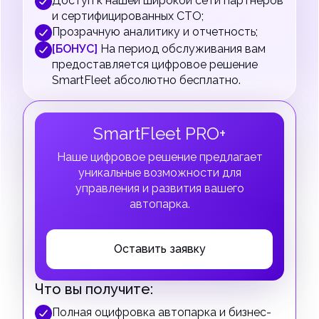
Доступ к нашей широкой сети партнеров
и сертифицированных СТО;
Прозрачную аналитику и отчетность;
[БОНУС]
На период обслуживания вам
предоставляется цифровое решение
SmartFleet абсолютно бесплатно.
SmartFleet PRO+
Наше цифровое решение предлагает
уникальные возможности для
управления и развития вашего
автопарка.
Оставить заявку
Что вы получите:
Полная оцифровка автопарка и бизнес-